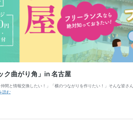
ック曲がり角」in 名古屋
ス仲間と情報交換したい！」「横のつながりを作りたい！」そんな皆さ
【10/17(木)】
を読む
フ
リ
ー
ラ
ン
ス