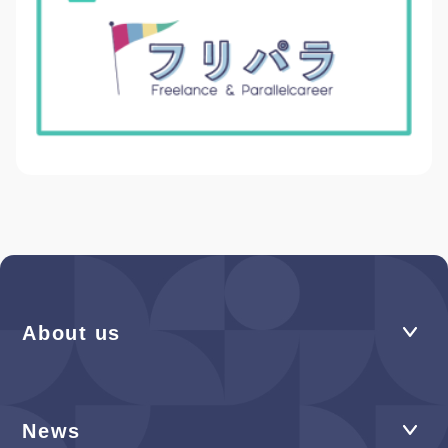
About us
News