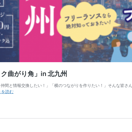
ク曲がり角」in 北九州
ス仲間と情報交換したい！」「横のつながりを作りたい！」そんな皆さ
【12/6(金)】
きを読む
フ
リ
ー
ラ
ン
ス