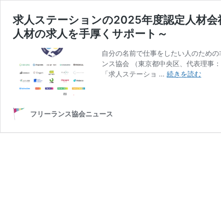
求人ステーションの2025年度認定人材会
人材の求人を手厚くサポート～
自分の名前で仕事をしたい人のための
ンス協会 （東京都中央区、代表理事
求
「求人ステーショ …
続きを読む
人
ス
テ
フリーランス協会ニュース
ー
シ
ョ
ン
の
2025
年
度
認
定
人