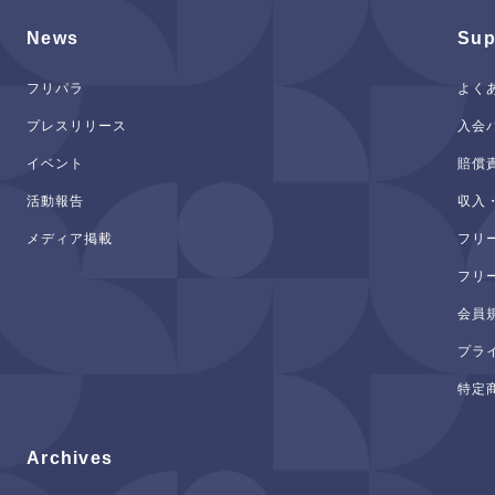
News
Sup
フリパラ
よく
プレスリリース
入会
イベント
賠償
活動報告
収入
メディア掲載
フリ
フリ
会員
プラ
特定
Archives