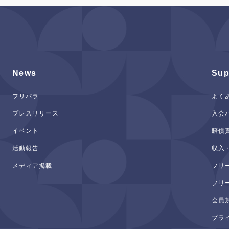
News
Sup
フリパラ
よく
プレスリリース
入会
イベント
賠償
活動報告
収入
メディア掲載
フリ
フリ
会員
プラ