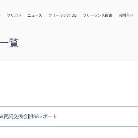
要
フリパラ
ニュース
フリーランス DB
フリーランス白書
お問合せ
一覧
告&賀詞交換会開催レポート