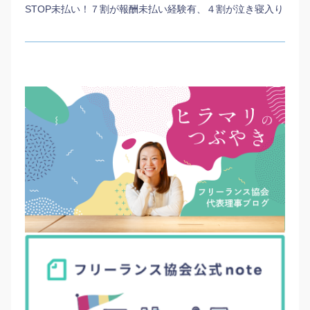
STOP未払い！７割が報酬未払い経験有、４割が泣き寝入り