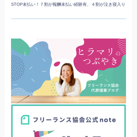
STOP未払い！７割が報酬未払い経験有、４割が泣き寝入り