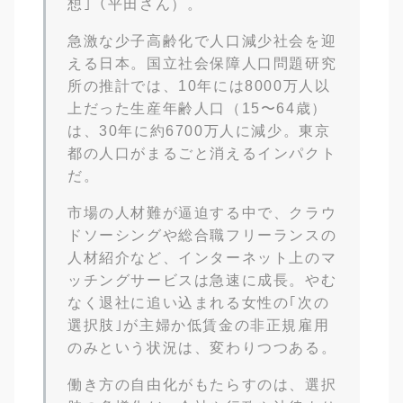
想｣（平田さん）。
急激な少子高齢化で人口減少社会を迎
える日本。国立社会保障人口問題研究
所の推計では、10年には8000万人以
上だった生産年齢人口（15〜64歳）
は、30年に約6700万人に減少。東京
都の人口がまるごと消えるインパクト
だ。
市場の人材難が逼迫する中で、クラウ
ドソーシングや総合職フリーランスの
人材紹介など、インターネット上のマ
ッチングサービスは急速に成長。やむ
なく退社に追い込まれる女性の｢次の
選択肢｣が主婦か低賃金の非正規雇用
のみという状況は、変わりつつある。
働き方の自由化がもたらすのは、選択