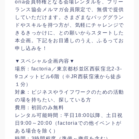
oria会員特権となる会場レンタルを、フリー
ランス協会メルマガ会員限定で、無償で提供
していただけます。さまざまなバッググラン
ドやスキルを持つ方が、気軽にチャレンジで
きるきっかけに、との願いからスタートした
本企画。下記をお目通しのうえ、ふるってお
申し込みを！
▼スペシャル企画内容▼
場所：factoria／東京都杉並区西荻窪北2-3-
9コメットビル6階（※JR西荻窪液から徒歩
１分）
対象：ビジネスやライフワークのための活動
の場を持ちたい、探している方
費用：初回のみ無料
レンタル可能時間：平日18:00以降、土日祝
日9:00～20:00（factoriaでの他イベントが
ある場合を除く）
時間：3時間程度（準備～撤収を含む）