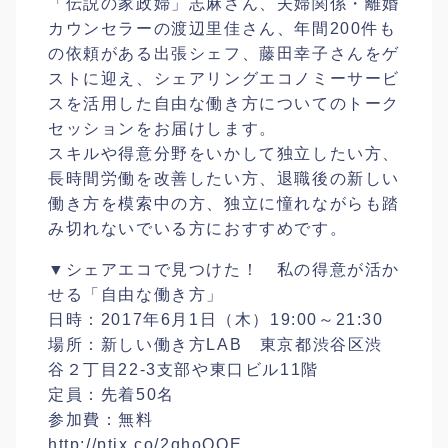
「伝説の家政婦」志麻さん、夫婦関係・離婚
カウンセラーの渡辺里佳さん、年間200件も
の依頼がある出張シェフ、藤田幸子さんをゲ
ストに迎え、シェアリングエコノミーサービ
スを活用した自由な働き方についてのトーク
セッションをお届けします。
スキルや得意分野をいかして独立したい方、
長時間労働を改善したい方、退職後の新しい
働き方を模索中の方、独立に憧れながらも踏
み切れないでいる方におすすめです。
▼シェアエコで見つけた！ 私の得意が活か
せる「自由な働き方」
日時：2017年6月1日（木）19:00～21:30
場所：新しい働き方LAB 東京都渋谷区渋
谷２丁目22-3支部や東口ビル11階
定員：先着50名
参加費：無料
http://ptix.co/2qhoQQE