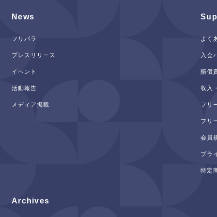
News
Sup
フリパラ
よく
プレスリリース
入会
イベント
賠償
活動報告
収入
メディア掲載
フリ
フリ
会員
プラ
特定
Archives