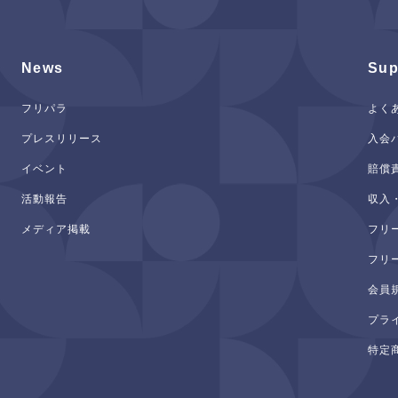
News
Sup
フリパラ
よく
プレスリリース
入会
イベント
賠償
活動報告
収入
メディア掲載
フリ
フリ
会員
プラ
特定