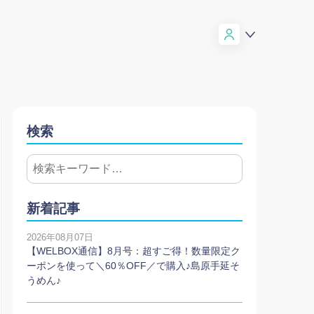
検索
新着記事
2026年08月07日
【WELBOX通信】8月号：超すご得！数量限定ク
ーポンを使って＼60％OFF／で購入♪島原手延そ
うめん♪