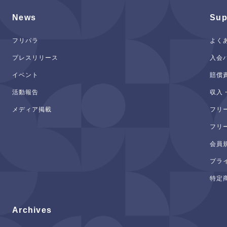
News
Sup
フリパラ
よく
プレスリリース
入会
イベント
賠償
活動報告
収入
メディア掲載
フリ
フリ
会員
プラ
特定
Archives