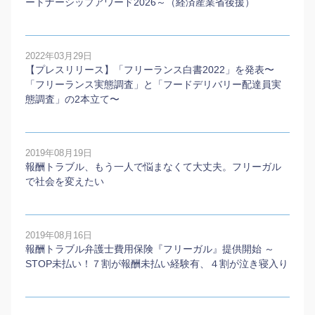
ートナーシップアワード2026～（経済産業省後援）
2022年03月29日
【プレスリリース】「フリーランス白書2022」を発表〜
「フリーランス実態調査」と「フードデリバリー配達員実
態調査」の2本⽴て〜
2019年08月19日
報酬トラブル、もう一人で悩まなくて大丈夫。フリーガル
で社会を変えたい
2019年08月16日
報酬トラブル弁護士費用保険『フリーガル』提供開始 ～
STOP未払い！７割が報酬未払い経験有、４割が泣き寝入り