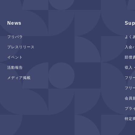
News
Sup
フリパラ
よく
プレスリリース
入会
イベント
賠償
活動報告
収入
メディア掲載
フリ
フリ
会員
プラ
特定