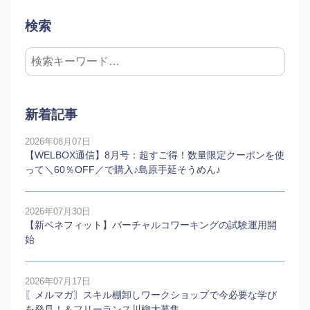
検索
新着記事
2026年08月07日
【WELBOX通信】8月号：超すご得！数量限定クーポンを使
って＼60％OFF／で購入♪島原手延そうめん♪
2026年07月30日
【新ベネフィット】バーチャルコワーキングの試験運用開
始
2026年07月17日
〖メルマガ〗スキル棚卸しワークショップで今必要な学び
を発見！＆フリーランス川柳大募集