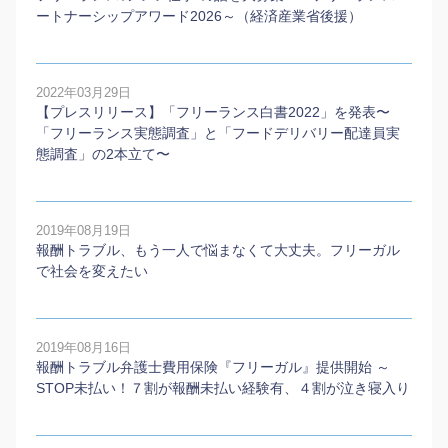
ートナーシップアワード2026～（経済産業省後援）
2022年03月29日
【プレスリリース】「フリーランス白書2022」を発表〜
「フリーランス実態調査」と「フードデリバリー配達員実
態調査」の2本⽴て〜
2019年08月19日
報酬トラブル、もう一人で悩まなくて大丈夫。フリーガル
で社会を変えたい
2019年08月16日
報酬トラブル弁護士費用保険『フリーガル』提供開始 ～
STOP未払い！７割が報酬未払い経験有、４割が泣き寝入り