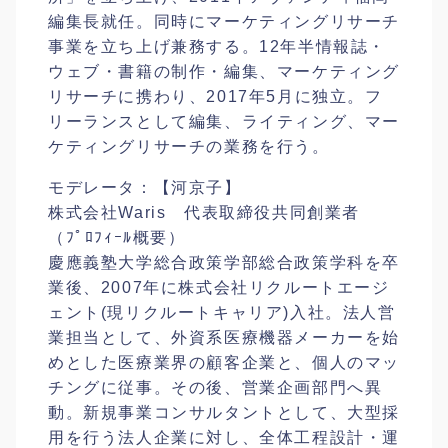
編集長就任。同時にマーケティングリサーチ
事業を立
ち上げ兼務する。12年半情報誌・
ウェブ・書籍の制作・
編集、マーケティング
リサーチに携わり、2017年5月
に独立。フ
リーランスとして編集、ライティング、マー
ケ
ティングリサーチの業務を行う。
モデレータ：【河京子】
株式会社Waris 代表取締役共同創業者
（ﾌﾟﾛﾌｨｰﾙ概要）
慶應義塾大学総合政策学部総合政策学科を卒
業後、200
7年に株式会社リクルートエージ
ェント(現リクルートキ
ャリア)入社。法人営
業担当として、外資系医療機器メー
カーを始
めとした医療業界の顧客企業と、個人のマッ
チン
グに従事。その後、営業企画部門へ異
動。新規事業コンサ
ルタントとして、大型採
用を行う法人企業に対し、全体工
程設計・運