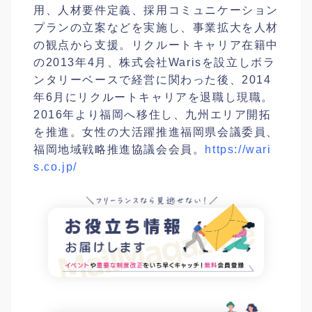
用、人材要件定義、採用コミュニケーション
プ
ランの立案などを実施し、事業拡大を人材
の観点から支援
。リクルートキャリア在籍中
の2013年4月、株式会社
Warisを設立しボラ
ンタリーベースで経営に関わった
後、2014
年6月にリクルートキャリアを退職し現職。
2016年より福岡へ移住し、九州エリア開拓
を推進。女
性の大活躍推進福岡県会議委員、
福岡地域戦略推進協議会
会員。
https://wari
s.co.jp/