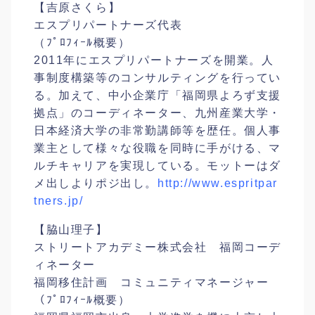
【吉原さくら】
エスプリパートナーズ代表
（ﾌﾟﾛﾌｨｰﾙ概要）
2011年にエスプリパートナーズを開業。人
事制度構築
等のコンサルティングを行ってい
る。加えて、中小企業庁
「福岡県よろず支援
拠点」のコーディネーター、九州産業
大学・
日本経済大学の非常勤講師等を歴任。個人事
業主と
して様々な役職を同時に手がける、マ
ルチキャリアを実現
している。モットーはダ
メ出しよりポジ出し。
http://
www.espritpar
tners.jp/
【脇山理子】
ストリートアカデミー株式会社 福岡コーデ
ィネーター
福岡移住計画 コミュニティマネージャー
（ﾌﾟﾛﾌｨｰﾙ概要）