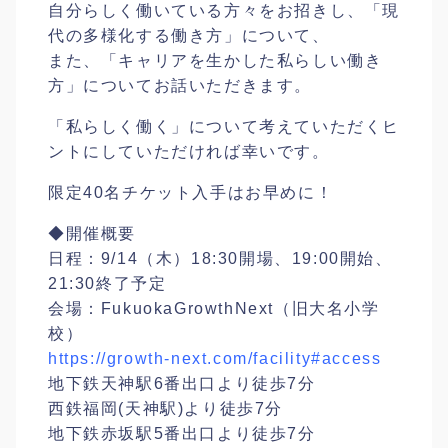
自分らしく働いている方々をお招きし、「現
代の多様化す
る働き方」について、
また、「キャリアを生かした私らしい働き
方」についてお
話いただきます。
「私らしく働く」について考えていただくヒ
ントにしてい
ただければ幸いです。
限定40名チケット入手はお早めに！
◆開催概要
日程：9/
14（木）18:30開場、19:00開始、
21:30終
了予定
会場：FukuokaGrowthNext（旧大名小学
校）
https://growth-next.com/
facility#access
地下鉄天神駅6番出口より徒歩7分
西鉄福岡(天神駅)より徒歩7分
地下鉄赤坂駅5番出口より徒歩7分