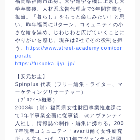
福岡県福岡市出身。大学進学を機に上京し大
学卒業後、人
材系広告代理店で3年間営業を
担当。「暮らし」をもっと
楽しみたい！と思
い、昨年福岡にUターン。コミュニティ
の小
さな輪を温め、じわじわと広げていくことに
やりがい
を感じ、現在は2社でその役割を担
う。
https://
www.street-academy.com/
cor
porate
https://fukuoka-ijyu.jp/
【安元妙圭】
Spinplus 代表（フリー編集・ライター、マ
ーケティングリサーチャ
ー）
（ﾌﾟﾛﾌｨｰﾙ概要）
2003年（財）福岡県女性財団事業推進課に
て1年半事
業企画に従事後、㈱アヴァンティ
入社し、情報誌の制作・
編集に携わる。200
7年読者コミュニティ「avant
i働く女性研究
所」を立ち上げ、2011年アヴァンティ
福岡