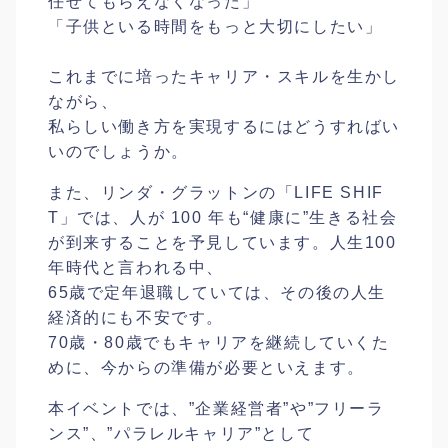
任せてもらえ
なくなった」
「子供といる時間をもっと大切にしたい」
これまでに培ったキャリア・スキルを生かし
ながら、
私らしい働き方を実現するにはどうすればい
いのでしょう
か。
また、リンダ・グラットンの「LIFE SHIF
T」では、人が 100 年も“健康に”生きる社会
が到来することを予見していま
す。人生100
年時代と言われる中、
65歳で定年退職していては、その後の人生
経済的にも不
安です。
70歳・80歳でもキャリアを継続していくた
めに、今か
らの準備が必要といえます。
本イベントでは、”企業経営者”や”フリーラ
ンス”、”
パラレルキャリア”として