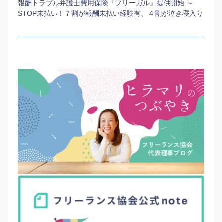
報酬トラブル弁護士費用保険『フリーガル』提供開始 ～
STOP未払い！７割が報酬未払い経験有、４割が泣き寝入り