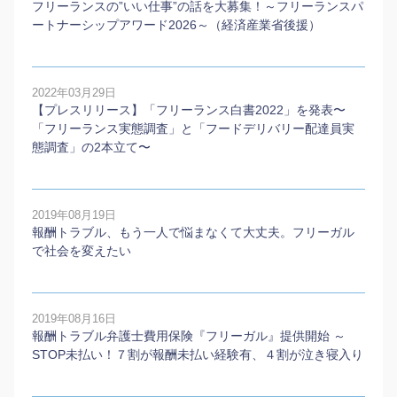
フリーランスの”いい仕事”の話を大募集！～フリーランスパ
ートナーシップアワード2026～（経済産業省後援）
2022年03月29日
【プレスリリース】「フリーランス白書2022」を発表〜
「フリーランス実態調査」と「フードデリバリー配達員実
態調査」の2本⽴て〜
2019年08月19日
報酬トラブル、もう一人で悩まなくて大丈夫。フリーガル
で社会を変えたい
2019年08月16日
報酬トラブル弁護士費用保険『フリーガル』提供開始 ～
STOP未払い！７割が報酬未払い経験有、４割が泣き寝入り