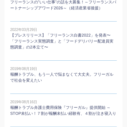
フリーランスの”いい仕事”の話を大募集！～フリーランスパ
ートナーシップアワード2026～（経済産業省後援）
2022年03月29日
【プレスリリース】「フリーランス白書2022」を発表〜
「フリーランス実態調査」と「フードデリバリー配達員実
態調査」の2本⽴て〜
2019年08月19日
報酬トラブル、もう一人で悩まなくて大丈夫。フリーガル
で社会を変えたい
2019年08月16日
報酬トラブル弁護士費用保険『フリーガル』提供開始 ～
STOP未払い！７割が報酬未払い経験有、４割が泣き寝入り