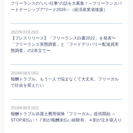
フリーランスの”いい仕事”の話を大募集！～フリーランスパ
ートナーシップアワード2026～（経済産業省後援）
2022年03月29日
【プレスリリース】「フリーランス白書2022」を発表〜
「フリーランス実態調査」と「フードデリバリー配達員実
態調査」の2本⽴て〜
2019年08月19日
報酬トラブル、もう一人で悩まなくて大丈夫。フリーガル
で社会を変えたい
2019年08月16日
報酬トラブル弁護士費用保険『フリーガル』提供開始 ～
STOP未払い！７割が報酬未払い経験有、４割が泣き寝入り