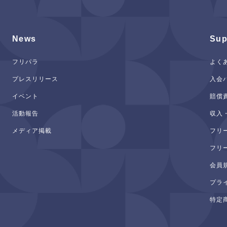
News
Sup
フリパラ
よく
プレスリリース
入会
イベント
賠償
活動報告
収入
メディア掲載
フリ
フリ
会員
プラ
特定