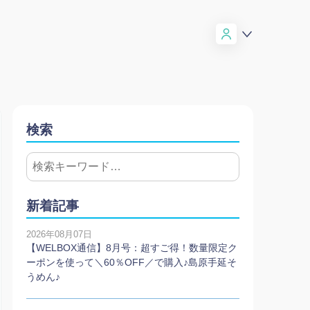
検索
新着記事
2026年08月07日
【WELBOX通信】8月号：超すご得！数量限定ク
ーポンを使って＼60％OFF／で購入♪島原手延そ
うめん♪