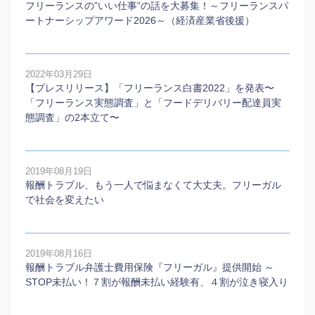
フリーランスの”いい仕事”の話を大募集！～フリーランスパ
ートナーシップアワード2026～（経済産業省後援）
2022年03月29日
【プレスリリース】「フリーランス白書2022」を発表〜
「フリーランス実態調査」と「フードデリバリー配達員実
態調査」の2本⽴て〜
2019年08月19日
報酬トラブル、もう一人で悩まなくて大丈夫。フリーガル
で社会を変えたい
2019年08月16日
報酬トラブル弁護士費用保険『フリーガル』提供開始 ～
STOP未払い！７割が報酬未払い経験有、４割が泣き寝入り