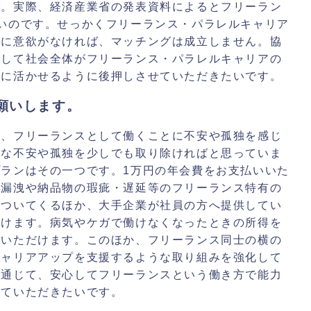
す。実際、経済産業省の発表資料によるとフリーラン
いのです。せっかくフリーランス・パラレルキャリア
側に意欲がなければ、マッチングは成立しません。協
そして社会全体がフリーランス・パラレルキャリアの
際に活かせるように後押しさせていただきたいです。
願いします。
と、フリーランスとして働くことに不安や孤独を感じ
んな不安や孤独を少しでも取り除ければと思っていま
ランはその一つです。1万円の年会費をお支払いいた
報漏洩や納品物の瑕疵・遅延等のフリーランス特有の
でついてくるほか、大手企業が社員の方へ提供してい
だけます。病気やケガで働けなくなったときの所得を
入いただけます。このほか、フリーランス同士の横の
キャリアアップを支援するような取り組みを強化して
を通じて、安心してフリーランスという働き方で能力
せていただきたいです。