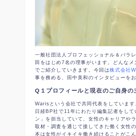
一般社団法人プロフェッショナル＆パラ
田をはじめ7名の理事がいます。
どんなメ
でご紹介していきます。
今回は
株式会社Wa
事を務める、田中美和のインタビューを
Q１プロフィールと現在のご自身の
Warisという会社で共同代表をしています
日経BP社で
11年にわたり編集記者をして
ン」を担当していて、
女性のキャリアや
取材・調査を通じて接してきた働く女性
本は女性がイキイキ働き続けることがこ