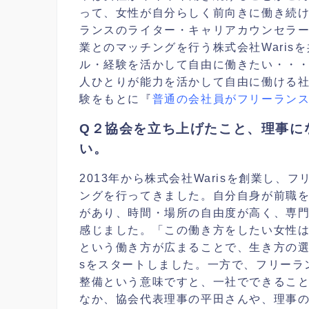
って、女性が自分らしく前向きに働き続け
ランスのライター・キャリアカウンセラー
業とのマッチングを行う株式会社Wari
ル・経験を活かして自由に働きたい・・
人ひとりが能力を活かして自由に働ける社
験をもとに『
普通の会社員がフリーラン
Q２協会を立ち上げたこと、
理事
に
い。
2013年から株式会社Warisを創業し
ングを行ってきました。自分自身が前職
があり、時間・場所の自由度が高く、専
感じました。「この働き方をしたい女性
という働き方が広まることで、生き方の選
sをスタートしました。一方で、フリーラ
整備という意味ですと、一社でできるこ
なか、協会代表
理事
の平田さんや、
理事