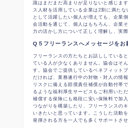
識はまだまだ高まりが足りないと感じま
ス人材を活用している企業は2割に満たな
として活躍したい個人が増えても、企業
会活動を通じて、個人はもちろん、企業
力の活かし方について正しく理解し、実
Q５フリーランスへメッセージをお
フリーランスの方たちとお話ししている
ている人が少なくありません。協会はそ
す。協会でご提供しているベネフィットプ
だければ、業務遂行中の対物・対人の情
リスクに備える賠償責任補償が自動付帯
るような福利厚生サービスもご利用いた
補償する保険にも格段に安い保険料で加
つながりを構築したり、フリーランスの
いきたいと思っています。こうした活動
発揮される方を一人でも多くサポートさ