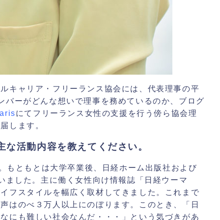
レルキャリア・フリーランス協会には、
代表理事の平
ンバーがどんな想いで理事を務めているのか、
ブログ
ris
にてフリーランス女性の支援を行う傍ら協会理
お届します。
主な活動内容を教えてください。
。
もともとは大学卒業後、日経ホーム出版社および
いました。主に
働く女性向け情報誌「日経ウーマ
ライフスタイルを幅広く取材してきました。これまで
の声はのべ３万人以上にのぼります。このとき、「日
んなにも難しい社会なんだ・・・」という気づきがあ