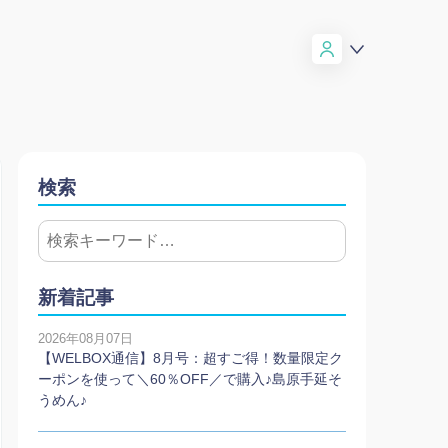
検索
新着記事
2026年08月07日
【WELBOX通信】8月号：超すご得！数量限定ク
ーポンを使って＼60％OFF／で購入♪島原手延そ
うめん♪