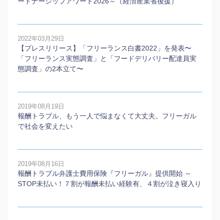
ートナーシップアワード2026～（経済産業省後援）
2022年03月29日
【プレスリリース】「フリーランス白書2022」を発表〜
「フリーランス実態調査」と「フードデリバリー配達員実
態調査」の2本⽴て〜
2019年08月19日
報酬トラブル、もう一人で悩まなくて大丈夫。フリーガル
で社会を変えたい
2019年08月16日
報酬トラブル弁護士費用保険『フリーガル』提供開始 ～
STOP未払い！７割が報酬未払い経験有、４割が泣き寝入り