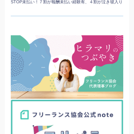
STOP未払い！７割が報酬未払い経験有、４割が泣き寝入り