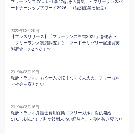
フリーランスの”いい仕事”の話を大募集！～フリーランスパ
ートナーシップアワード2026～（経済産業省後援）
2022年03月29日
【プレスリリース】「フリーランス白書2022」を発表〜
「フリーランス実態調査」と「フードデリバリー配達員実
態調査」の2本⽴て〜
2019年08月19日
報酬トラブル、もう一人で悩まなくて大丈夫。フリーガル
で社会を変えたい
2019年08月16日
報酬トラブル弁護士費用保険『フリーガル』提供開始 ～
STOP未払い！７割が報酬未払い経験有、４割が泣き寝入り