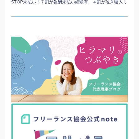
STOP未払い！７割が報酬未払い経験有、４割が泣き寝入り