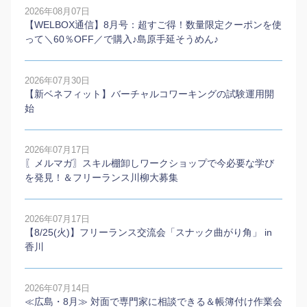
2026年08月07日
【WELBOX通信】8月号：超すご得！数量限定クーポンを使
って＼60％OFF／で購入♪島原手延そうめん♪
2026年07月30日
【新ベネフィット】バーチャルコワーキングの試験運用開
始
2026年07月17日
〖メルマガ〗スキル棚卸しワークショップで今必要な学び
を発見！＆フリーランス川柳大募集
2026年07月17日
【8/25(火)】フリーランス交流会「スナック曲がり角」 in
香川
2026年07月14日
≪広島・8月≫ 対面で専門家に相談できる＆帳簿付け作業会