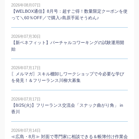
2026年08月07日
【WELBOX通信】8月号：超すご得！数量限定クーポンを使
って＼60％OFF／で購入♪島原手延そうめん♪
2026年07月30日
【新ベネフィット】バーチャルコワーキングの試験運用開
始
2026年07月17日
〖メルマガ〗スキル棚卸しワークショップで今必要な学び
を発見！＆フリーランス川柳大募集
2026年07月17日
【8/25(火)】フリーランス交流会「スナック曲がり角」 in
香川
2026年07月14日
≪広島・8月≫ 対面で専門家に相談できる＆帳簿付け作業会