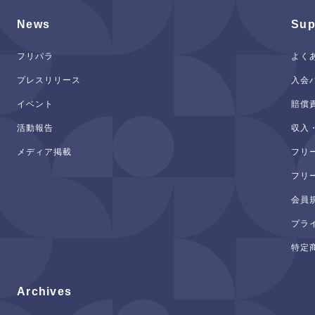
News
Sup
フリパラ
よく
プレスリリース
入会
イベント
賠償
活動報告
収入
メディア掲載
フリ
フリ
会員
プラ
特定
Archives