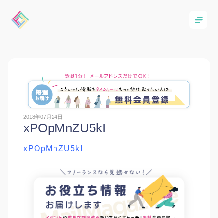
2018年07月24日
xPOpMnZU5kI
xPOpMnZU5kI