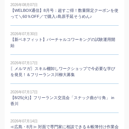
2026年08月07日
【WELBOX通信】8月号：超すご得！数量限定クーポンを使
って＼60％OFF／で購入♪島原手延そうめん♪
2026年07月30日
【新ベネフィット】バーチャルコワーキングの試験運用開
始
2026年07月17日
〖メルマガ〗スキル棚卸しワークショップで今必要な学び
を発見！＆フリーランス川柳大募集
2026年07月17日
【8/25(火)】フリーランス交流会「スナック曲がり角」 in
香川
2026年07月14日
≪広島・8月≫ 対面で専門家に相談できる＆帳簿付け作業会