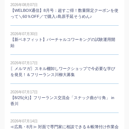
2026年08月07日
【WELBOX通信】8月号：超すご得！数量限定クーポンを使
って＼60％OFF／で購入♪島原手延そうめん♪
2026年07月30日
【新ベネフィット】バーチャルコワーキングの試験運用開
始
2026年07月17日
〖メルマガ〗スキル棚卸しワークショップで今必要な学び
を発見！＆フリーランス川柳大募集
2026年07月17日
【8/25(火)】フリーランス交流会「スナック曲がり角」 in
香川
2026年07月14日
≪広島・8月≫ 対面で専門家に相談できる＆帳簿付け作業会