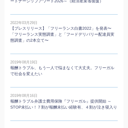
ートナーシップアワード2026～（経済産業省後援）
2022年03月29日
【プレスリリース】「フリーランス白書2022」を発表〜
「フリーランス実態調査」と「フードデリバリー配達員実
態調査」の2本⽴て〜
2019年08月19日
報酬トラブル、もう一人で悩まなくて大丈夫。フリーガル
で社会を変えたい
2019年08月16日
報酬トラブル弁護士費用保険『フリーガル』提供開始 ～
STOP未払い！７割が報酬未払い経験有、４割が泣き寝入り