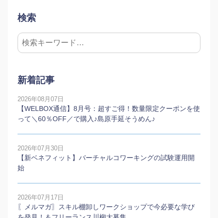
検索
新着記事
2026年08月07日
【WELBOX通信】8月号：超すご得！数量限定クーポンを使
って＼60％OFF／で購入♪島原手延そうめん♪
2026年07月30日
【新ベネフィット】バーチャルコワーキングの試験運用開
始
2026年07月17日
〖メルマガ〗スキル棚卸しワークショップで今必要な学び
を発見！＆フリーランス川柳大募集