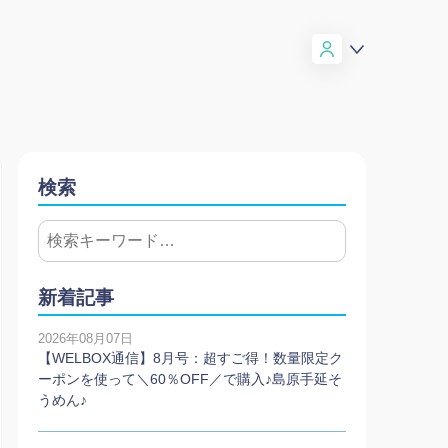
検索
新着記事
2026年08月07日
【WELBOX通信】8月号：超すご得！数量限定ク
ーポンを使って＼60％OFF／で購入♪島原手延そ
うめん♪