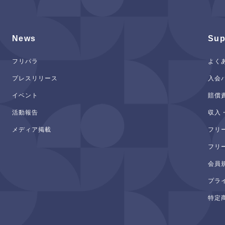
News
Sup
フリパラ
よく
プレスリリース
入会
イベント
賠償
活動報告
収入
メディア掲載
フリ
フリ
会員
プラ
特定