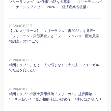
フリーランスの”いい仕事”の話を大募集！～フリーランスパ
ートナーシップアワード2026～（経済産業省後援）
2022年03月29日
【プレスリリース】「フリーランス白書2022」を発表〜
「フリーランス実態調査」と「フードデリバリー配達員実
態調査」の2本⽴て〜
2019年08月19日
報酬トラブル、もう一人で悩まなくて大丈夫。フリーガル
で社会を変えたい
2019年08月16日
報酬トラブル弁護士費用保険『フリーガル』提供開始 ～
STOP未払い！７割が報酬未払い経験有、４割が泣き寝入り