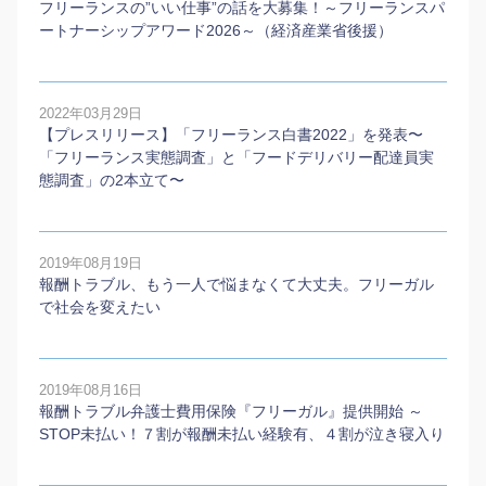
フリーランスの”いい仕事”の話を大募集！～フリーランスパ
ートナーシップアワード2026～（経済産業省後援）
2022年03月29日
【プレスリリース】「フリーランス白書2022」を発表〜
「フリーランス実態調査」と「フードデリバリー配達員実
態調査」の2本⽴て〜
2019年08月19日
報酬トラブル、もう一人で悩まなくて大丈夫。フリーガル
で社会を変えたい
2019年08月16日
報酬トラブル弁護士費用保険『フリーガル』提供開始 ～
STOP未払い！７割が報酬未払い経験有、４割が泣き寝入り