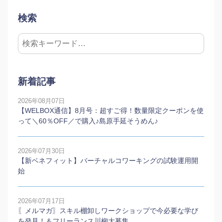
検索
新着記事
2026年08月07日
【WELBOX通信】8月号：超すご得！数量限定クーポンを使
って＼60％OFF／で購入♪島原手延そうめん♪
2026年07月30日
【新ベネフィット】バーチャルコワーキングの試験運用開
始
2026年07月17日
〖メルマガ〗スキル棚卸しワークショップで今必要な学び
を発見！＆フリーランス川柳大募集