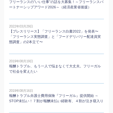
フリーランスの”いい仕事”の話を大募集！～フリーランスパ
ートナーシップアワード2026～（経済産業省後援）
2022年03月29日
【プレスリリース】「フリーランス白書2022」を発表〜
「フリーランス実態調査」と「フードデリバリー配達員実
態調査」の2本⽴て〜
2019年08月19日
報酬トラブル、もう一人で悩まなくて大丈夫。フリーガル
で社会を変えたい
2019年08月16日
報酬トラブル弁護士費用保険『フリーガル』提供開始 ～
STOP未払い！７割が報酬未払い経験有、４割が泣き寝入り