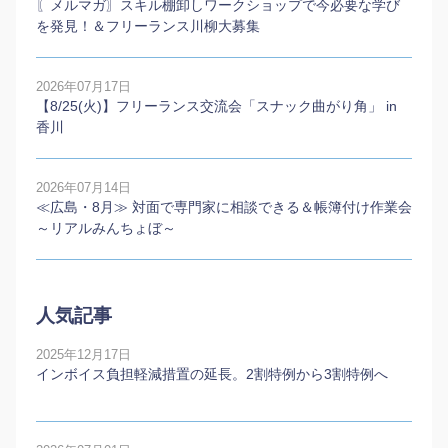
〖メルマガ〗スキル棚卸しワークショップで今必要な学び
を発見！＆フリーランス川柳大募集
2026年07月17日
【8/25(火)】フリーランス交流会「スナック曲がり角」 in
香川
2026年07月14日
≪広島・8月≫ 対面で専門家に相談できる＆帳簿付け作業会
～リアルみんちょぼ～
人気記事
2025年12月17日
インボイス負担軽減措置の延長。2割特例から3割特例へ