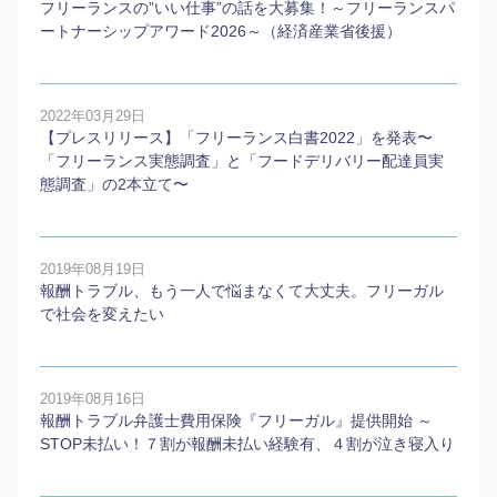
フリーランスの”いい仕事”の話を大募集！～フリーランスパ
ートナーシップアワード2026～（経済産業省後援）
2022年03月29日
【プレスリリース】「フリーランス白書2022」を発表〜
「フリーランス実態調査」と「フードデリバリー配達員実
態調査」の2本⽴て〜
2019年08月19日
報酬トラブル、もう一人で悩まなくて大丈夫。フリーガル
で社会を変えたい
2019年08月16日
報酬トラブル弁護士費用保険『フリーガル』提供開始 ～
STOP未払い！７割が報酬未払い経験有、４割が泣き寝入り