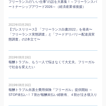
フリーランスの”いい仕事”の話を大募集！～フリーランスパ
ートナーシップアワード2026～（経済産業省後援）
2022年03月29日
【プレスリリース】「フリーランス白書2022」を発表〜
「フリーランス実態調査」と「フードデリバリー配達員実
態調査」の2本⽴て〜
2019年08月19日
報酬トラブル、もう一人で悩まなくて大丈夫。フリーガル
で社会を変えたい
2019年08月16日
報酬トラブル弁護士費用保険『フリーガル』提供開始 ～
STOP未払い！７割が報酬未払い経験有、４割が泣き寝入り