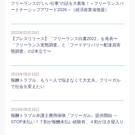
フリーランスの”いい仕事”の話を大募集！～フリーランスパ
ートナーシップアワード2026～（経済産業省後援）
2022年03月29日
【プレスリリース】「フリーランス白書2022」を発表〜
「フリーランス実態調査」と「フードデリバリー配達員実
態調査」の2本⽴て〜
2019年08月19日
報酬トラブル、もう一人で悩まなくて大丈夫。フリーガル
で社会を変えたい
2019年08月16日
報酬トラブル弁護士費用保険『フリーガル』提供開始 ～
STOP未払い！７割が報酬未払い経験有、４割が泣き寝入り