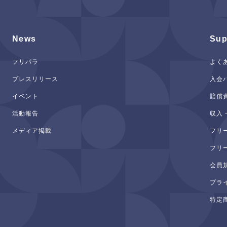
News
Sup
フリパラ
よく
プレスリリース
入会
イベント
賠償
活動報告
収入
メディア掲載
フリ
フリ
会員
プラ
特定