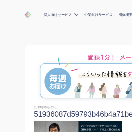
個人向けサービス
企業向けサービス
団体概
2019年04月24日
51936087d59793b46b4a71b