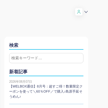
検索
新着記事
2026年08月07日
【WELBOX通信】8月号：超すご得！数量限定ク
ーポンを使って＼60％OFF／で購入♪島原手延そ
うめん♪