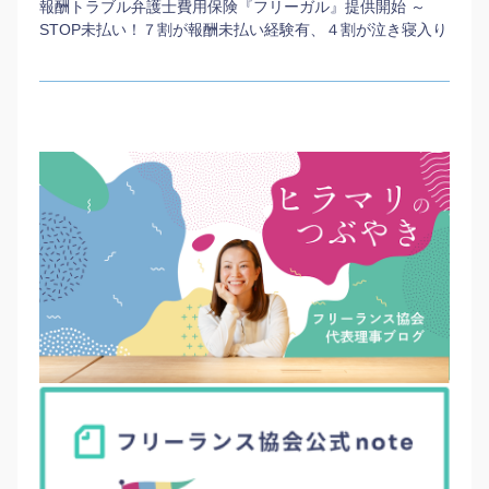
報酬トラブル弁護士費用保険『フリーガル』提供開始 ～
STOP未払い！７割が報酬未払い経験有、４割が泣き寝入り