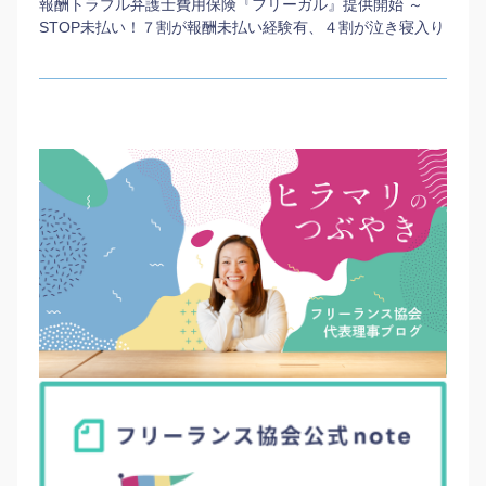
報酬トラブル弁護士費用保険『フリーガル』提供開始 ～
STOP未払い！７割が報酬未払い経験有、４割が泣き寝入り