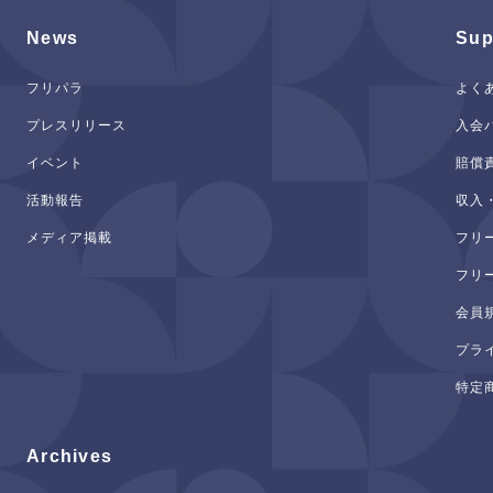
News
Sup
フリパラ
よく
プレスリリース
入会
イベント
賠償
活動報告
収入
メディア掲載
フリ
フリ
会員
プラ
特定
Archives