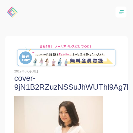
2019年07月08日
cover-
9jN1B2RZuzNSSuJhWUThl9Ag7h