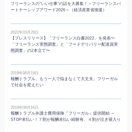
フリーランスの”いい仕事”の話を大募集！～フリーランスパ
ートナーシップアワード2026～（経済産業省後援）
2022年03月29日
【プレスリリース】「フリーランス白書2022」を発表〜
「フリーランス実態調査」と「フードデリバリー配達員実
態調査」の2本⽴て〜
2019年08月19日
報酬トラブル、もう一人で悩まなくて大丈夫。フリーガル
で社会を変えたい
2019年08月16日
報酬トラブル弁護士費用保険『フリーガル』提供開始 ～
STOP未払い！７割が報酬未払い経験有、４割が泣き寝入り