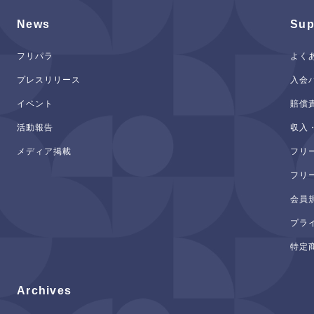
News
Sup
フリパラ
よく
プレスリリース
入会
イベント
賠償
活動報告
収入
メディア掲載
フリ
フリ
会員
プラ
特定
Archives