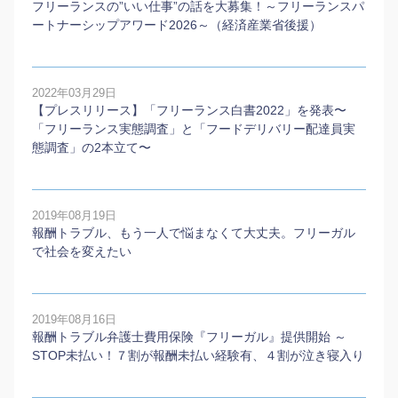
フリーランスの”いい仕事”の話を大募集！～フリーランスパ
ートナーシップアワード2026～（経済産業省後援）
2022年03月29日
【プレスリリース】「フリーランス白書2022」を発表〜
「フリーランス実態調査」と「フードデリバリー配達員実
態調査」の2本⽴て〜
2019年08月19日
報酬トラブル、もう一人で悩まなくて大丈夫。フリーガル
で社会を変えたい
2019年08月16日
報酬トラブル弁護士費用保険『フリーガル』提供開始 ～
STOP未払い！７割が報酬未払い経験有、４割が泣き寝入り